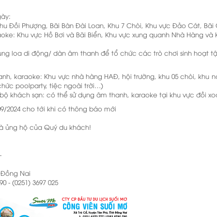
gày:
hu Đồi Phượng, Bãi Bàn Đài Loan, Khu 7 Chòi, Khu vực Đảo Cát, Bãi
oke: Khu vực Hồ Bơi và Bãi Biển, Khu vực xung quanh Nhà Hàng và
g loa di động/ dàn âm thanh để tổ chức các trò chơi sinh hoạt tậ
h, karaoke: Khu vực nhà hàng HAĐ, hội trường, khu 05 chòi, khu nó
chức poolparty, tiệc ngoài trời…)
ộ khách sạn: có thể sử dụng âm thanh, karaoke tại khu vực đồi xoài
09/2024 cho tới khi có thông báo mới
và ủng hộ của Quý du khách!
-
, Đồng Nai
90 - (0251) 3697 025