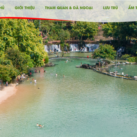
HỦ
GIỚI THIỆU
THAM QUAN & DÃ NGOẠI
LƯU TRÚ
ẨM 