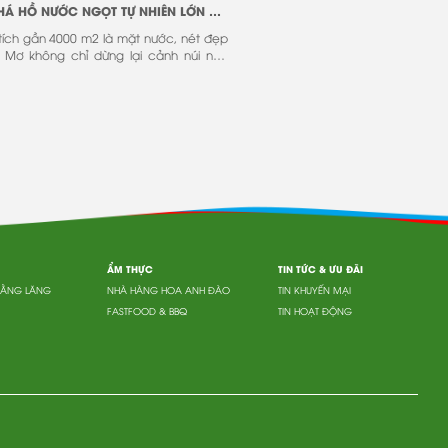
KHÁM PHÁ HỒ NƯỚC NGỌT TỰ NHIÊN LỚN NHẤT TRONG KHU ĐÔNG NAM BỘ
 tích gần 4000 m2 là mặt nước, nét đẹp
 Mơ không chỉ dừng lại cảnh núi non
mà còn quyến rũ du khách bởi hồ nước
hiên lớn nhất trong khu vực Đông Nam
ẨM THỰC
TIN TỨC & ƯU ĐÃI
BẰNG LĂNG
NHÀ HÀNG HOA ANH ĐÀO
TIN KHUYẾN MẠI
FASTFOOD & BBQ
TIN HOẠT ĐỘNG