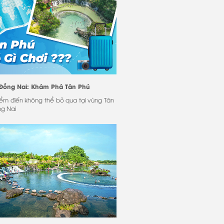
 Đồng Nai: Khám Phá Tân Phú
ểm điến không thể bỏ qua tại vùng Tân
ng Nai