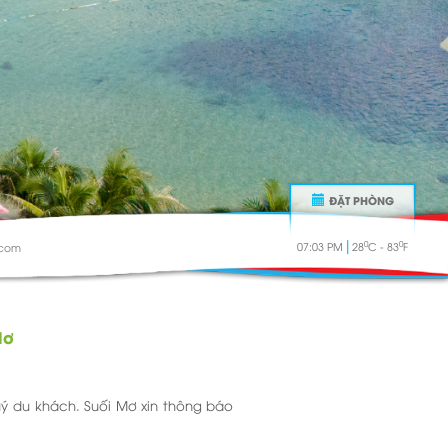
ĐẶT PHÒNG
|
0
0
07:03 PM
28
C - 83
F
.com
Mơ
ý du khách. Suối Mơ xin thông báo