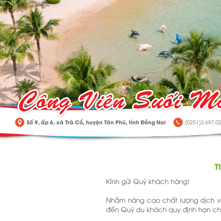
Số 9, ấp 6, xã Trà Cổ, huyện Tân Phú, tỉnh Đồng Nai
(0251)3.697.02
T
Kính gửi Quý khách hàng!
Nhằm nâng cao chất lượng dịch vụ
đến Quý du khách quy định hạn ch