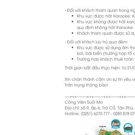
​- Đối với khách tham quan trong n
Khu vực được hát Karaoke: K
Khu vực không được hát kara
quy định không hát Karaoke.
Khách tham quan được sử dụn
- Đối với khách lưu trú qua đêm:
Khu vực được sử dụng âm than
bơi, bãi biển (trường hợp tổ 
Trường hợp khách thuê toàn b
Thời gian bắt đầu thực hiện: từ 21/
Xin chân thành cảm ơn sự tin yêu 
Trân trọng thông báo!
----+++--------+++--------+++-------+++-------
Công Viên Suối Mơ
Địa chỉ: số 9, ấp 6, Trà Cổ, Tân Phú
Hotline: (0251) 6270 777 - 0283 878 07