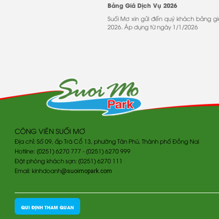
Bảng Giá Dịch Vụ 2026
Suối Mơ xin gửi đến quý khách bảng gi
2026. Áp dụng từ ngày 1/1/2026
CÔNG VIÊN SUỐI MƠ
Địa chỉ: Số 09, ấp Trà Cổ 13, phường Tân Phú, Thành phố Đồng Nai
Hotline: (0251) 6270 777 - (0251) 6270 999
Đặt phòng khách sạn: (0251) 6270 111
Email: kinhdoanh
@suoimopark.com
QUI ĐỊNH THAM QUAN