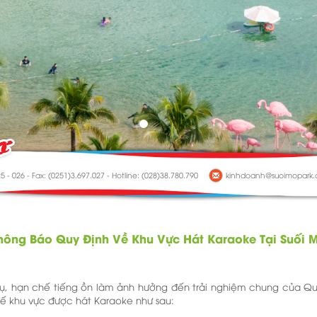
5 - 026 - Fax: (0251)3.697.027 - Hotline: (028)38.780.790
kinhdoanh@suoimopark
hông Báo Quy Định Về Khu Vực Hát Karaoke Tại Suối 
, hạn chế tiếng ồn làm ảnh hưởng đến trải nghiệm chung của Qu
ế khu vực được hát Karaoke như sau: