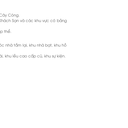
 Cây Còng.
 Khách Sạn​ và các khu vực có bảng
p thể.
c nhà tắm lại, khu nhà bạt, khu hồ
, khu lều cao cấp cũ, khu sự kiện.