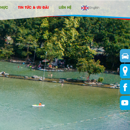
THỰC
TIN TỨC & ƯU ĐÃI
LIÊN HỆ
English