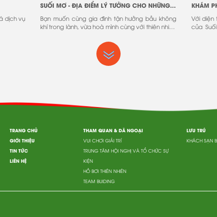
SUỐI MƠ - ĐỊA ĐIỂM LÝ TƯỞNG CHO NHỮNG CHUYẾN DU LỊCH CỦA GIA ĐÌNH TRONG MÙA HÈ
á dịch vụ
Bạn muốn cùng gia đình tận hưởng bầu không
Với diện
khí trong lành, vừa hoà mình cùng với thiên nhiên
của Suối
hùng vỹ vừa tận hưởng những ngày hè sôi động
hùng vĩ 
với những trò chơi vô cùng mới lạ và đặc sắc.
mát tự n
Bộ.
TRANG CHỦ
THAM QUAN & DÃ NGOẠI
LƯU TRÚ
GIỚI THIỆU
VUI CHƠI GIẢI TRÍ
KHÁCH SẠN 
TIN TỨC
TRUNG TÂM HỘI NGHỊ VÀ TỔ CHỨC SỰ
LIÊN HỆ
KIỆN
HỒ BƠI THIÊN NHIÊN
TEAM BUIDING