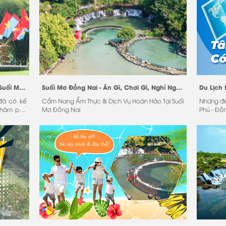
Đón Lễ 30/04 Rực Rỡ Tại Công Viên Suối Mơ: Điểm Check-in Mới Không Thể Bỏ Qua!
Suối Mơ Đồng Nai - Ăn Gì, Chơi Gì, Nghỉ Ngơi Ở Đâu?
Du Lịch
 đã có kế
Cẩm Nang Ẩm Thực & Dịch Vụ Hoàn Hảo Tại Suối
Những đi
khám phá
Mơ Đồng Nai
Phú - Đồ