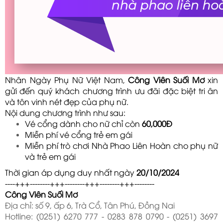
Nhân Ngày Phụ Nữ Việt Nam,
Công Viên Suối Mơ
xin
gửi đến quý khách chương trình ưu đãi đặc biệt tri ân
và tôn vinh nét đẹp của phụ nữ.
Nội dung chương trình như sau:
Vé cổng dành cho nữ chỉ còn
6
0,000Đ
Miễn phí vé cổng trẻ em gái
Miễn phí trò chơi Nhà Phao Liên Hoàn cho phụ nữ
và trẻ em gái
Thời gian áp dụng duy nhất ngày
20
/10/2024
----+++--------+++--------+++--------+++--------
Công Viên Suối Mơ
Địa chỉ: số 9, ấp 6, Trà Cổ, Tân Phú, Đồng Nai
Hotline: (0251) 6270 777 - 0283 878 0790 - (0251) 3697