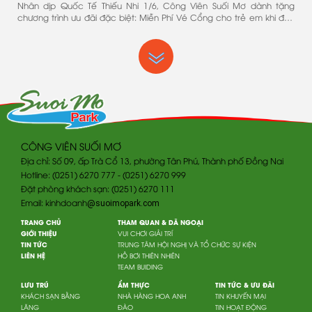
Nhân dịp Quốc Tế Thiếu Nhi 1/6, Công Viên Suối Mơ dành tặng
chương trình ưu đãi đặc biệt: Miễn Phí Vé Cổng cho trẻ em khi đến
vui chơi tại công viên
CÔNG VIÊN SUỐI MƠ
Địa chỉ: Số 09, ấp Trà Cổ 13, phường Tân Phú, Thành phố Đồng Nai
Hotline: (0251) 6270 777 - (0251) 6270 999
Đặt phòng khách sạn: (0251) 6270 111
Email: kinhdoanh
@suoimopark.com
TRANG CHỦ
THAM QUAN & DÃ NGOẠI
GIỚI THIỆU
VUI CHƠI GIẢI TRÍ
TIN TỨC
TRUNG TÂM HỘI NGHỊ VÀ TỔ CHỨC SỰ KIỆN
LIÊN HỆ
HỒ BƠI THIÊN NHIÊN
TEAM BUIDING
LƯU TRÚ
ẨM THỰC
TIN TỨC & ƯU ĐÃI
KHÁCH SẠN BẰNG
NHÀ HÀNG HOA ANH
TIN KHUYẾN MẠI
LĂNG
ĐÀO
TIN HOẠT ĐỘNG