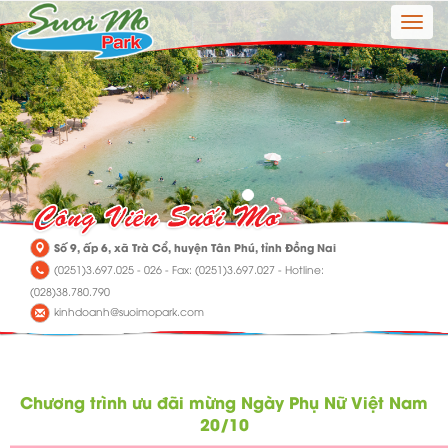
Toggle
naviga
Số 9, ấp 6, xã Trà Cổ, huyện Tân Phú, tỉnh Đồng Nai
(0251)3.697.025 - 026 - Fax: (0251)3.697.027 - Hotline:
(028)38.780.790
kinhdoanh@suoimopark.com
Chương trình ưu đãi mừng Ngày Phụ Nữ Việt Nam
20/10