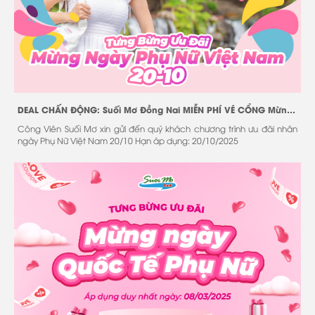
DEAL CHẤN ĐỘNG: Suối Mơ Đồng Nai MIỄN PHÍ VÉ CỔNG Mừng Ngày Phụ Nữ Việt Nam 20/10!
Công Viên Suối Mơ xin gửi đến quý khách chương trình ưu đãi nhân
ngày Phụ Nữ Việt Nam 20/10 Hạn áp dụng: 20/10/2025